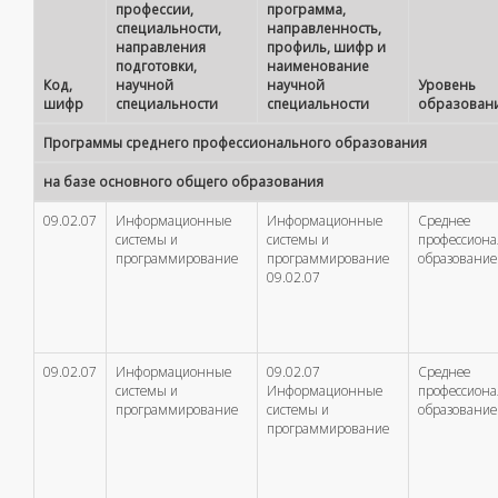
профессии,
программа,
специальности,
направленность,
направления
профиль, шифр и
подготовки,
наименование
Код,
научной
научной
Уровень
шифр
специальности
специальности
образован
Программы среднего профессионального образования
на базе основного общего образования
09.02.07
Информационные
Информационные
Среднее
системы и
системы и
профессион
программирование
программирование
образование
09.02.07
09.02.07
Информационные
09.02.07
Среднее
системы и
Информационные
профессион
программирование
системы и
образование
программирование