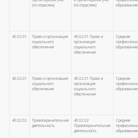
(по отраслям)
(по отраслям)
образование
40.02.01
Право и организация
40.02.01 Право и
Среднее
социального
организация
профессион
обеспечения
социального
образование
обеспечения
40.02.01
Право и организация
40.02.01 Право и
Среднее
социального
организация
профессион
обеспечения
социального
образование
обеспечения
40.02.02
Правоохранительная
40.02.02
Среднее
деятельность
Правоохранительная
профессион
деятельность
образование