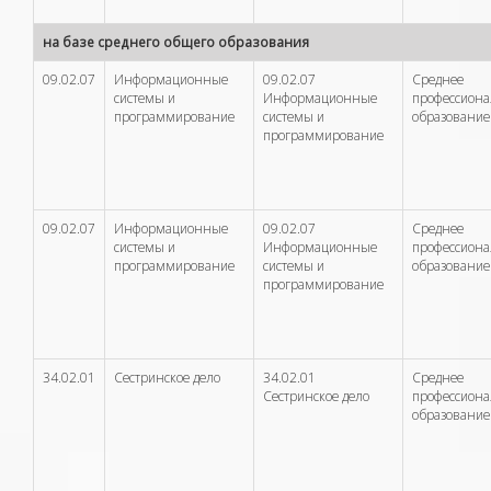
на базе среднего общего образования
09.02.07
Информационные
09.02.07
Среднее
системы и
Информационные
профессион
программирование
системы и
образование
программирование
09.02.07
Информационные
09.02.07
Среднее
системы и
Информационные
профессион
программирование
системы и
образование
программирование
34.02.01
Сестринское дело
34.02.01
Среднее
Сестринское дело
профессион
образование