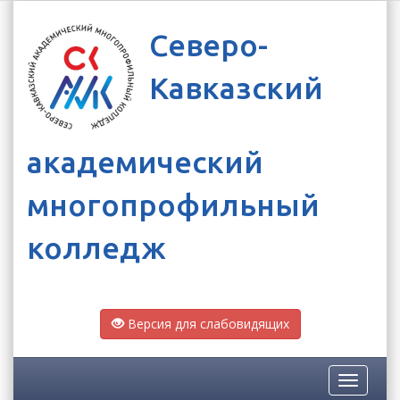
Северо-
Кавказский
академический
многопрофильный
колледж
Версия для слабовидящих
Toggle
navigatio