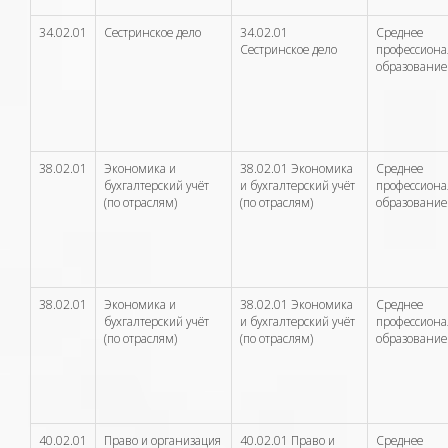
34.02.01
Сестринское дело
34.02.01
Среднее
Сестринское дело
профессион
образование
38.02.01
Экономика и
38.02.01 Экономика
Среднее
бухгалтерский учёт
и бухгалтерский учёт
профессион
(по отраслям)
(по отраслям)
образование
38.02.01
Экономика и
38.02.01 Экономика
Среднее
бухгалтерский учёт
и бухгалтерский учёт
профессион
(по отраслям)
(по отраслям)
образование
40.02.01
Право и организация
40.02.01 Право и
Среднее