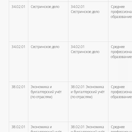
34.02.01
Сестринское дело
34.02.01
Среднее
Сестринское дело
профессион
образование
34.02.01
Сестринское дело
34.02.01
Среднее
Сестринское дело
профессион
образование
38.02.01
Экономика и
38.02.01 Экономика
Среднее
бухгалтерский учёт
и бухгалтерский учёт
профессион
(по отраслям)
(по отраслям)
образование
38.02.01
Экономика и
38.02.01 Экономика
Среднее
бухгалтерский учёт
и бухгалтерский учёт
профессион