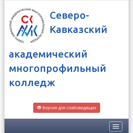
Северо-
Кавказский
академический
многопрофильный
колледж
Версия для слабовидящих
Toggle
navigatio