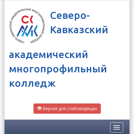
Северо-
Кавказский
академический
многопрофильный
колледж
Версия для слабовидящих
Toggle
navigatio