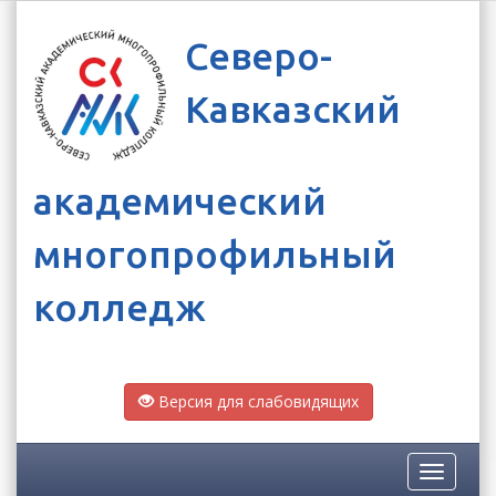
Северо-
Кавказский
академический
многопрофильный
колледж
Версия для слабовидящих
Toggle
navigatio