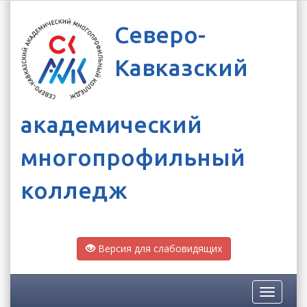
Северо-
Кавказский
академический
многопрофильный
колледж
Версия для слабовидящих
Toggle
navigatio