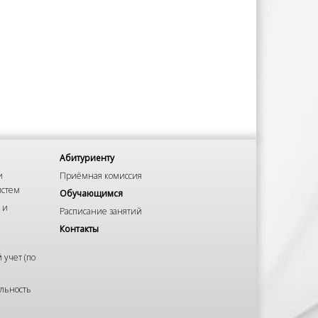
Абитуриенту
и
Приёмная комиссия
истем
Обучающимся
 и
Расписание занятий
Контакты
 учет (по
льность