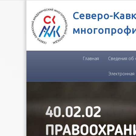
Северо-Кав
многопроф
Главная
Сведения об
Электронная
Previous