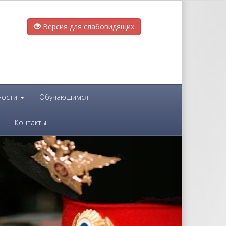
Версия для слабовидящих
ности
Обучающимся
Контакты
Next