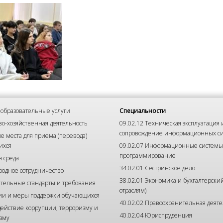
образовательные услуги
Специальности
о-хозяйственная деятельность
09.02.12 Техническая эксплуатация 
сопровождение информационных с
е места для приема (перевода)
ихся
09.02.07 Информационные системы
программирование
я среда
34.02.01 Сестринское дело
одное сотрудничество
38.02.01 Экономика и бухгалтерский
тельные стандарты и требования
отраслям)
ии и меры поддержки обучающихся
40.02.02 Правоохранительная деяте
ействие коррупции, терроризму и
40.02.04 Юриспруденция
зму