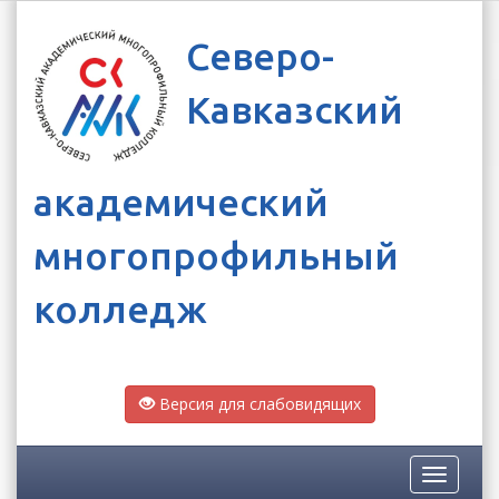
Северо-
Кавказский
академический
многопрофильный
колледж
Версия для слабовидящих
Toggle
navigatio