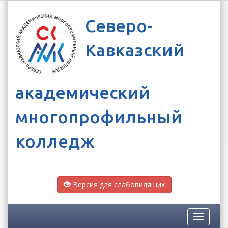
Северо-
Кавказский
академический
многопрофильный
колледж
Версия для слабовидящих
Toggle
navigatio